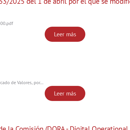
3/2025 del 1 de abril por el que se modifi
00.pdf
Leer más
ado de Valores, por...
Leer más
 la Comisión (DORA - Digital Operational R