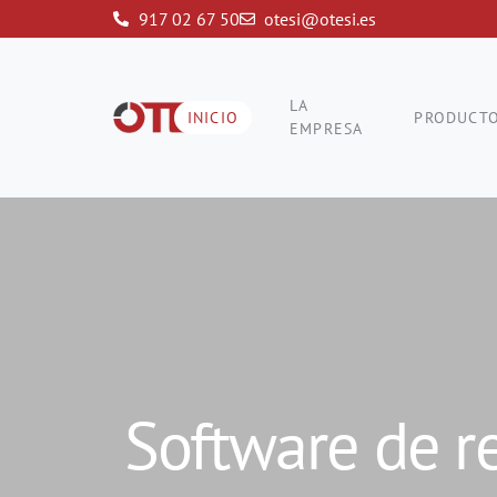
917 02 67 50
otesi@otesi.es
LA
INICIO
PRODUCT
EMPRESA
Software de r