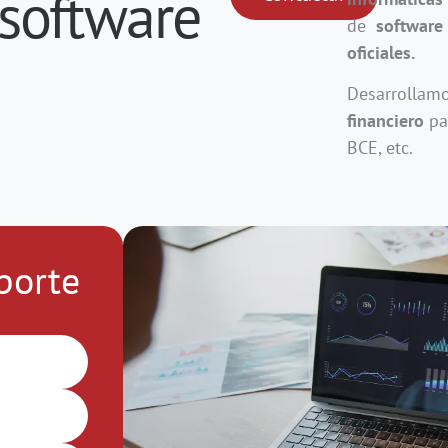
 software
de
software
oficiales.
Desarrolla
financiero
pa
BCE, etc.
porte