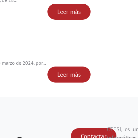
 de 28...
Leer más
marzo de 2024, por...
Leer más
OTESI, es 
Contactar
informáticas