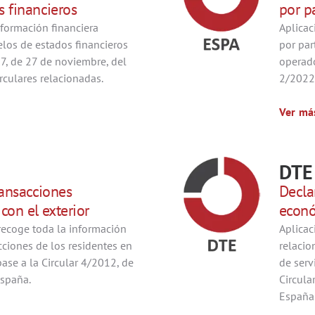
 financieros
por p
nformación financiera
Aplicac
elos de estados financieros
por par
17, de 27 de noviembre, del
operado
rculares relacionadas.
2/2022,
Ver má
DTE
ransacciones
Decla
con el exterior
econó
recoge toda la información
Aplicac
cciones de los residentes en
relacio
ase a la Circular 4/2012, de
de serv
España.
Circula
España