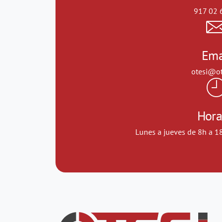
917 02 
Ema
otesi@ot
Hora
Lunes a jueves de 8h a 1