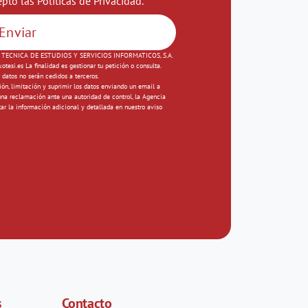
epto las
Políticas de Privacidad
.
Enviar
INA TECNICA DE ESTUDIOS Y SERVICIOS INFORMATICOS, S.A.
esi.es La finalidad es gestionar tu petición o consulta.
 datos no serán cedidos a terceros.
ión, limitación y suprimir los datos enviando un email a
na reclamación ante una autoridad de control, la Agencia
ar la información adicional y detallada en nuestro aviso
s
Contacto