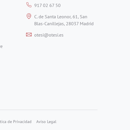
917 02 67 50
C. de Santa Leonor, 61, San
Blas-Canillejas, 28037 Madrid
otesi@otesi.es
re
ítica de Privacidad
Aviso Legal