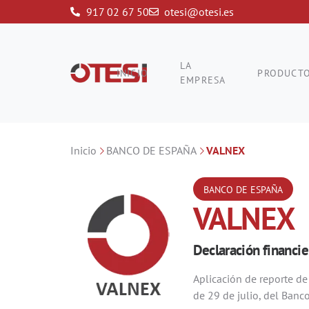
917 02 67 50
otesi@otesi.es
LA
INICIO
PRODUCT
EMPRESA
Inicio
BANCO DE ESPAÑA
VALNEX
BANCO DE ESPAÑA
VALNEX
Declaración financie
Aplicación de reporte de
de 29 de julio, del Banc