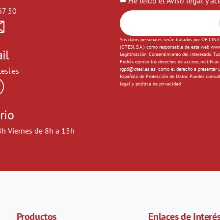
He leído el
Aviso legal
y ac
67 50
Sus datos personales serán tratados por OFIC
(OTESI, S.A.) como responsable de esta web www.ot
il
Legitimación: Consentimiento del interesado. Tus
Podrás ejercer tus derechos de acceso, rectificac
esi.es
rgpd@otesi.es así como el derecho a presentar u
Española de Protección de Datos. Puedes consult
legal y política de privacidad
rio
8h Viernes de 8h a 15h
Productos
Enlaces de Interé